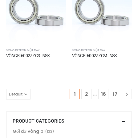
VÒNG BI TRÒN MỘT DÃY
VÒNG BI TRÒN MỘT DÃY
VÒNG BI 6002ZZC3 - NSK
VÒNG BI 6002ZZCM - NSK
…
1
2
16
17
PRODUCT CATEGORIES
Gối đỡ vòng bi
(133)