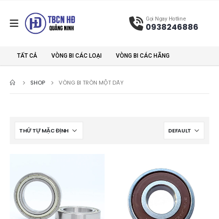
Gọi Ngay Hotline
0938246886
TẤT CẢ
VÒNG BI CÁC LOẠI
VÒNG BI CÁC HÃNG
SHOP
VÒNG BI TRÒN MỘT DÃY