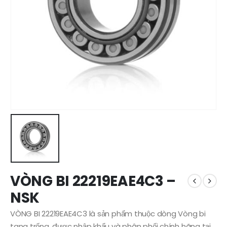
VÒNG BI 22219EAE4C3 –
NSK
VÒNG BI 22219EAE4C3 là sản phẩm thuộc dòng Vòng bi
tang trống, được nhập khẩu và phân phối chính hãng tại