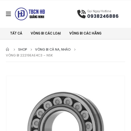
Gọi Ngay Hotline
0938246886
TẤT CẢ
VÒNG BI CÁC LOẠI
VÒNG BI CÁC HÃNG
SHOP
VÒNG BI CÀ NA, NHÀO
VÒNG BI 22219EAE4C3 – NSK