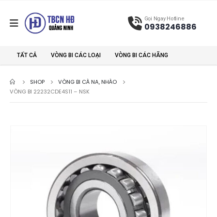
Gọi Ngay Hotline
0938246886
TẤT CẢ
VÒNG BI CÁC LOẠI
VÒNG BI CÁC HÃNG
SHOP
VÒNG BI CÀ NA, NHÀO
VÒNG BI 22232CDE4S11 – NSK