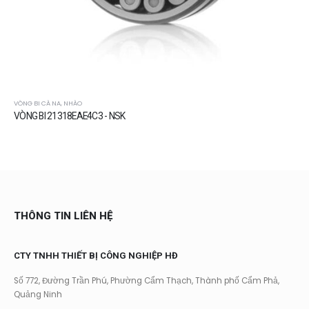
VÒNG BI CÀ NA, NHÀO
VÒNG BI 21318EAE4C3 - NSK
THÔNG TIN LIÊN HỆ
CTY TNHH THIẾT BỊ CÔNG NGHIỆP HĐ
Số 772, Đường Trần Phú, Phường Cẩm Thạch, Thành phố Cẩm Phả,
Quảng Ninh