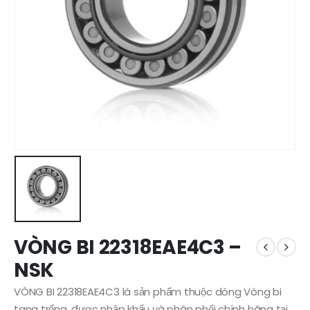
VÒNG BI 22318EAE4C3 –
NSK
VÒNG BI 22318EAE4C3 là sản phẩm thuộc dòng Vòng bi
tang trống, được nhập khẩu và phân phối chính hãng tại