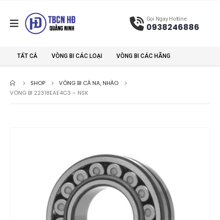
Gọi Ngay Hotline
0938246886
TẤT CẢ
VÒNG BI CÁC LOẠI
VÒNG BI CÁC HÃNG
SHOP
VÒNG BI CÀ NA, NHÀO
VÒNG BI 22318EAE4C3 – NSK