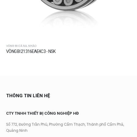
VÒNG BI CÀ NA, NHÀO
VÒNG BI 21316EAE4C3 - NSK
THÔNG TIN LIÊN HỆ
CTY TNHH THIẾT BỊ CÔNG NGHIỆP HĐ
Số 772, Đường Trần Phú, Phường Cẩm Thạch, Thành phố Cẩm Phả,
Quảng Ninh