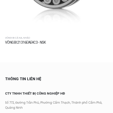
VÒNG BI CÀ NA, NHÀO
VÒNG BI 21316EAE4C3 - NSK
THÔNG TIN LIÊN HỆ
CTY TNHH THIẾT BỊ CÔNG NGHIỆP HĐ
Số 772, Đường Trần Phú, Phường Cẩm Thạch, Thành phố Cẩm Phả,
Quảng Ninh