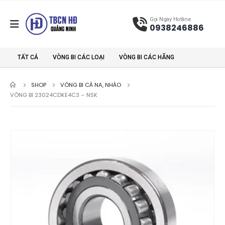
Gọi Ngay Hotline
0938246886
TẤT CẢ
VÒNG BI CÁC LOẠI
VÒNG BI CÁC HÃNG
SHOP
VÒNG BI CÀ NA, NHÀO
VÒNG BI 23024CDKE4C3 – NSK