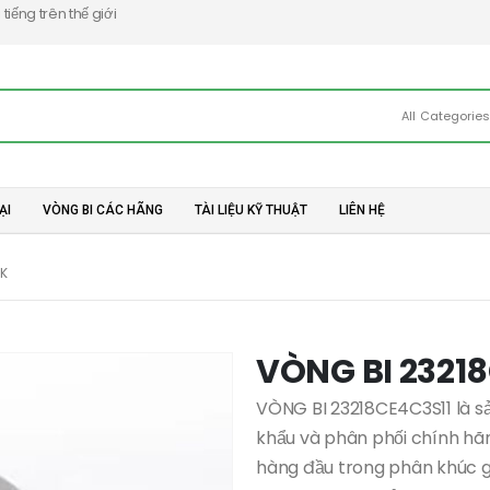
iếng trên thế giới
All Categorie
ẠI
VÒNG BI CÁC HÃNG
TÀI LIỆU KỸ THUẬT
LIÊN HỆ
SK
VÒNG BI 23218
VÒNG BI 23218CE4C3S11 là s
khẩu và phân phối chính hãn
hàng đầu trong phân khúc g