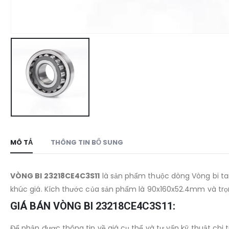
MÔ TẢ
THÔNG TIN BỔ SUNG
VÒNG BI 23218CE4C3S11
là sản phẩm thuộc dòng Vòng bi tan
khúc giá. Kích thước của sản phẩm là 90x160x52.4mm và trọ
GIÁ BÁN VÒNG BI 23218CE4C3S11:
Để nhận được thông tin về giá cụ thể và tư vấn kỹ thuật chi t