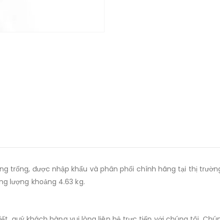
g trống, được nhập khẩu và phân phối chính hãng tại thị trườ
ng lượng khoảng 4.63 kg.
iết, quý khách hàng vui lòng liên hệ trực tiếp với chúng tôi. Ch