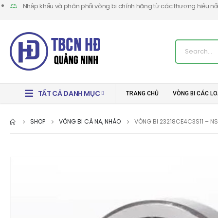
Nhập khẩu và phân phối vòng bi chính hãng từ các thương hiệu nổi t
TẤT CẢ DANH MỤC
TRANG CHỦ
VÒNG BI CÁC LO
SHOP
VÒNG BI CÀ NA, NHÀO
VÒNG BI 23218CE4C3S11 – N