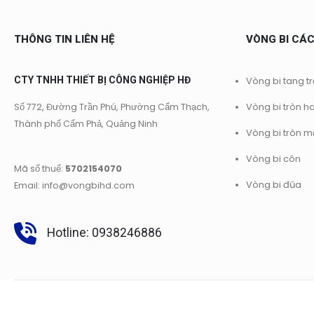
THÔNG TIN LIÊN HỆ
VÒNG BI CÁC
CTY TNHH THIẾT BỊ CÔNG NGHIỆP HĐ
Vòng bi tang t
Vòng bi tròn h
Số 772, Đường Trần Phú, Phường Cẩm Thạch,
Thành phố Cẩm Phả, Quảng Ninh
Vòng bi tròn m
Vòng bi côn
Mã số thuế:
5702154070
Vòng bi đũa
Email: info@vongbihd.com
Hotline: 0938246886