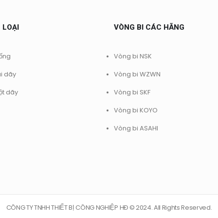
 LOẠI
VÒNG BI CÁC HÃNG
rống
Vòng bi NSK
ai dãy
Vòng bi WZWN
ột dãy
Vòng bi SKF
Vòng bi KOYO
Vòng bi ASAHI
CÔNG TY TNHH THIẾT BỊ CÔNG NGHIỆP HĐ © 2024. All Rights Reserved.