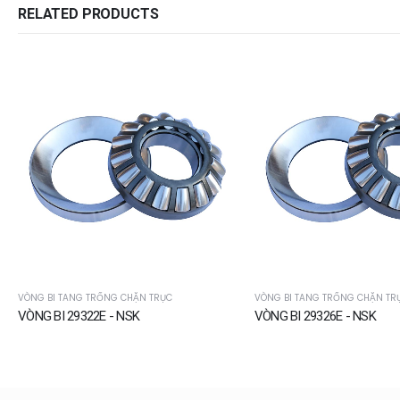
RELATED PRODUCTS
VÒNG BI TANG TRỐNG CHẶN TRỤC
VÒNG BI TANG TRỐNG CHẶN TR
VÒNG BI 29322E - NSK
VÒNG BI 29326E - NSK