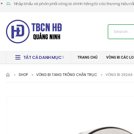
Nhập khẩu và phân phối vòng bi chính hãng từ các thương hiệu nổi t
TẤT CẢ DANH MỤC
TRANG CHỦ
VÒNG BI CÁC LO
SHOP
VÒNG BI TANG TRỐNG CHẶN TRỤC
VÒNG BI 29244 