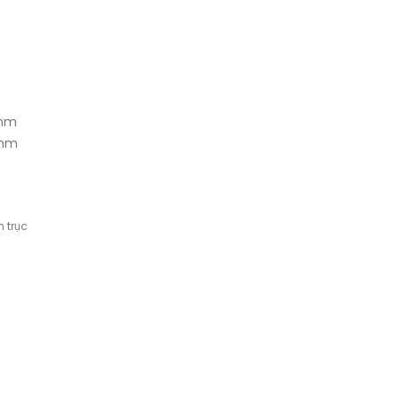
mm
mm
 trục