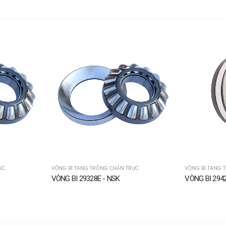
ỤC
VÒNG BI TANG TRỐNG CHẶN TRỤC
VÒNG BI TANG 
VÒNG BI 29328E - NSK
VÒNG BI 2942