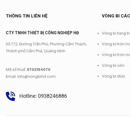
THÔNG TIN LIÊN HỆ
VÒNG BI CÁC
CTY TNHH THIẾT BỊ CÔNG NGHIỆP HĐ
Vòng bi tang t
Vòng bi tròn h
Số 772, Đường Trần Phú, Phường Cẩm Thạch,
Thành phố Cẩm Phả, Quảng Ninh
Vòng bi tròn m
Vòng bi côn
Mã số thuế:
5702154070
Vòng bi đũa
Email: info@vongbihd.com
Hotline: 0938246886