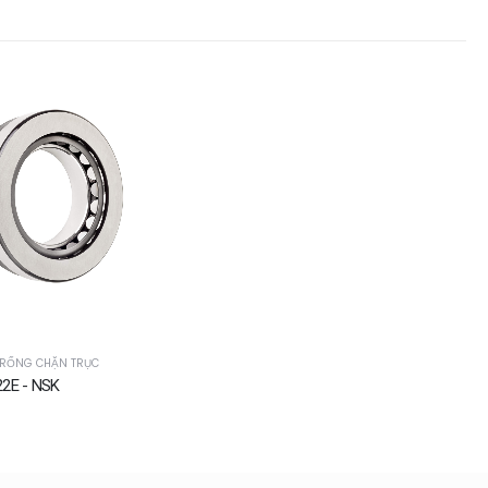
TRỐNG CHẶN TRỤC
2E - NSK