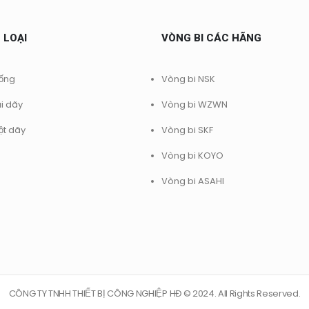
 LOẠI
VÒNG BI CÁC HÃNG
rống
Vòng bi NSK
ai dãy
Vòng bi WZWN
ột dãy
Vòng bi SKF
Vòng bi KOYO
Vòng bi ASAHI
CÔNG TY TNHH THIẾT BỊ CÔNG NGHIỆP HĐ © 2024. All Rights Reserved.