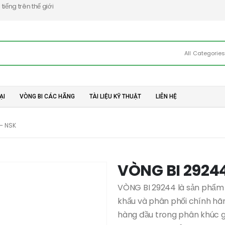
iếng trên thế giới
All Categorie
ẠI
VÒNG BI CÁC HÃNG
TÀI LIỆU KỸ THUẬT
LIÊN HỆ
– NSK
VÒNG BI 2924
VÒNG BI 29244 là sản phẩm 
khẩu và phân phối chính hãn
hàng đầu trong phân khúc 