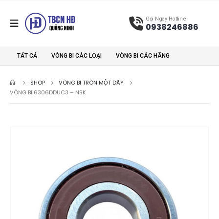
Gọi Ngay Hotline
0938246886
TẤT CẢ
VÒNG BI CÁC LOẠI
VÒNG BI CÁC HÃNG
SHOP
VÒNG BI TRÒN MỘT DÃY
VÒNG BI 6306DDUC3 – NSK