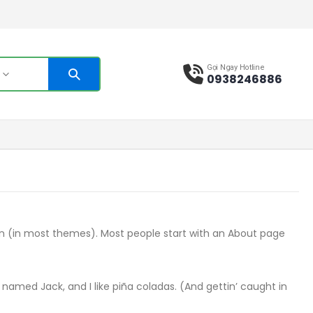
Gọi Ngay Hotline
s
0938246886
ation (in most themes). Most people start with an About page
g named Jack, and I like piña coladas. (And gettin’ caught in