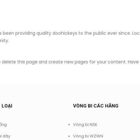
been providing quality doohickeys to the public ever since. Lo
ity.
 delete this page and create new pages for your content. Have 
 LOẠI
VÒNG BI CÁC HÃNG
rống
Vòng bi NSK
ai dãy
Vòng bi WZWN