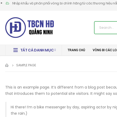
Nhập khẩu và phân phối vòng bi chính hãng từ các thương hiệu nổi t
TẤT CẢ DANH MỤC
TRANG CHỦ
VÒNG BI CÁC LO
SAMPLE PAGE
This is an example page. It’s different from a blog post becau
that introduces them to potential site visitors. It might say so
Hi there! I’m a bike messenger by day, aspiring actor by nig
the rain.)