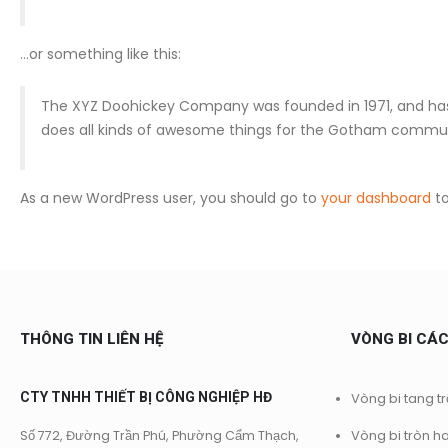
…or something like this:
The XYZ Doohickey Company was founded in 1971, and has 
does all kinds of awesome things for the Gotham commun
As a new WordPress user, you should go to
your dashboard
to
THÔNG TIN LIÊN HỆ
VÒNG BI CÁC
CTY TNHH THIẾT BỊ CÔNG NGHIỆP HĐ
Vòng bi tang t
Vòng bi tròn h
Số 772, Đường Trần Phú, Phường Cẩm Thạch,