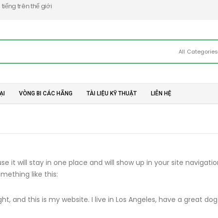
iếng trên thế giới
All Categorie
ẠI
VÒNG BI CÁC HÃNG
TÀI LIỆU KỸ THUẬT
LIÊN HỆ
se it will stay in one place and will show up in your site navig
mething like this:
ht, and this is my website. I live in Los Angeles, have a great do